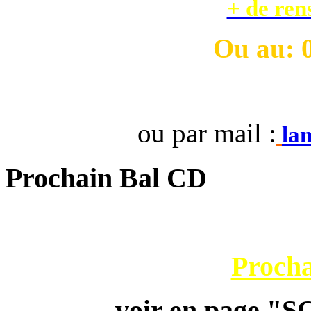
+ de ren
Ou
au: 
ou par mail :
la
Prochain Bal CD
Procha
voir en page 