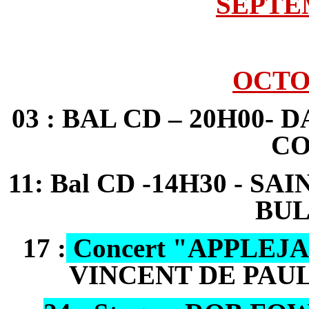
SEPTEM
OCTOB
03 : BAL CD – 20H00- 
C
11: Bal CD -14H30 - S
BU
17 :
Concert "APPLEJ
VINCENT DE PAUL