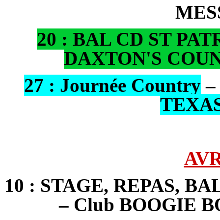
MES
20 : BAL CD ST PATR
DAXTON'S COU
27 : Journée Country
–
TEXA
AVR
10 : STAGE, REPAS, B
– Club BOOGIE 