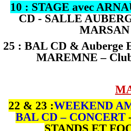
10 : STAGE avec AR
CD - SALLE AUBER
MARSAN
25 : BAL CD & Auberge 
MAREMNE – Clu
MA
22 & 23 :
WEEKEND AM
BAL CD – CONCERT
STANDS ET FOO