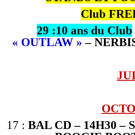
Club FRE
29 :10 ans du Club
« OUTLAW »
– NERBIS
JUI
OCTOB
17 :
BAL CD – 14H30 – 