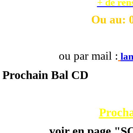
+ de ren
Ou
au: 
ou par mail :
la
Prochain Bal CD
Procha
voir en page 